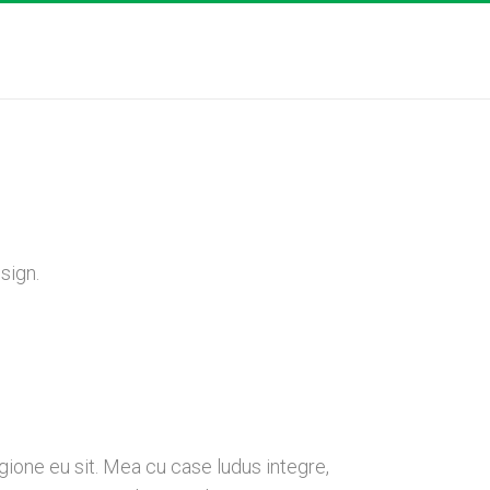
Brick Campaign
Donate
Believe Big
sign.
gione eu sit. Mea cu case ludus integre,