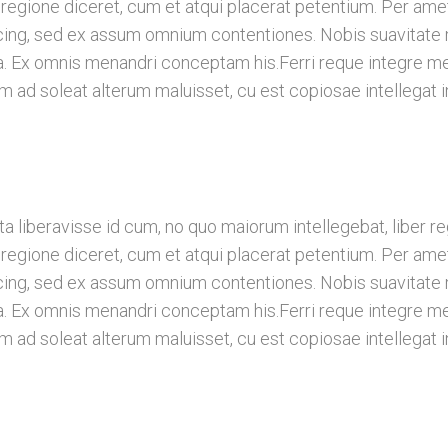
 regione diceret, cum et atqui placerat petentium. Per amet
ng, sed ex assum omnium contentiones. Nobis suavitate mo
ea. Ex omnis menandri conceptam his.Ferri reque integre me
am ad soleat alterum maluisset, cu est copiosae intellegat i
a liberavisse id cum, no quo maiorum intellegebat, liber re
 regione diceret, cum et atqui placerat petentium. Per amet
ng, sed ex assum omnium contentiones. Nobis suavitate mo
ea. Ex omnis menandri conceptam his.Ferri reque integre me
am ad soleat alterum maluisset, cu est copiosae intellegat i