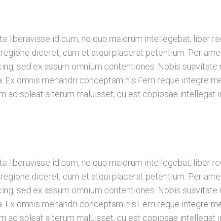
a liberavisse id cum, no quo maiorum intellegebat, liber re
 regione diceret, cum et atqui placerat petentium. Per amet
ng, sed ex assum omnium contentiones. Nobis suavitate mo
ea. Ex omnis menandri conceptam his.Ferri reque integre me
am ad soleat alterum maluisset, cu est copiosae intellegat i
a liberavisse id cum, no quo maiorum intellegebat, liber re
 regione diceret, cum et atqui placerat petentium. Per amet
ng, sed ex assum omnium contentiones. Nobis suavitate mo
ea. Ex omnis menandri conceptam his.Ferri reque integre me
am ad soleat alterum maluisset, cu est copiosae intellegat i