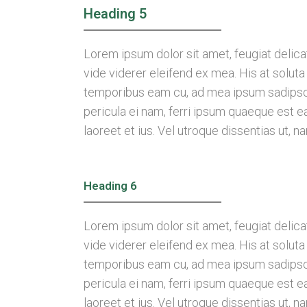
Heading 5
Lorem ipsum dolor sit amet, feugiat delicat
vide viderer eleifend ex mea. His at soluta
temporibus eam cu, ad mea ipsum sadipsci
pericula ei nam, ferri ipsum quaeque est 
laoreet et ius. Vel utroque dissentias ut, n
Believe Big Institute Of Health
A PLACE WHERE CANCER IS AN
OPPORTUNITY AND AN
Heading 6
INVITATION TO HEAL
Lorem ipsum dolor sit amet, feugiat delicat
vide viderer eleifend ex mea. His at soluta
temporibus eam cu, ad mea ipsum sadipsci
pericula ei nam, ferri ipsum quaeque est 
laoreet et ius. Vel utroque dissentias ut, n