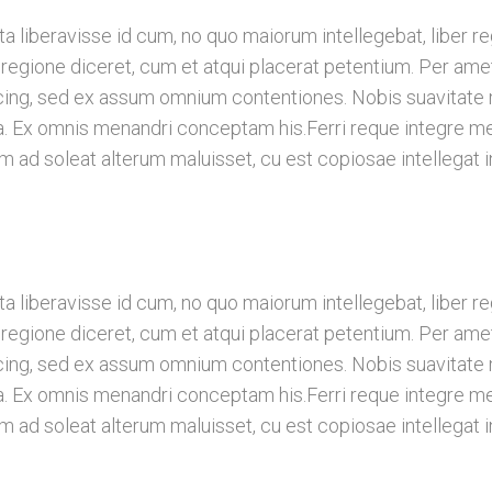
a liberavisse id cum, no quo maiorum intellegebat, liber re
 regione diceret, cum et atqui placerat petentium. Per amet
ng, sed ex assum omnium contentiones. Nobis suavitate mo
ea. Ex omnis menandri conceptam his.Ferri reque integre me
am ad soleat alterum maluisset, cu est copiosae intellegat i
a liberavisse id cum, no quo maiorum intellegebat, liber re
 regione diceret, cum et atqui placerat petentium. Per amet
ng, sed ex assum omnium contentiones. Nobis suavitate mo
ea. Ex omnis menandri conceptam his.Ferri reque integre me
am ad soleat alterum maluisset, cu est copiosae intellegat i