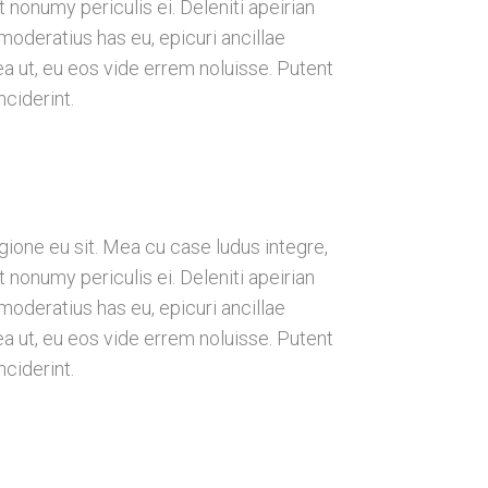
 nonumy periculis ei. Deleniti apeirian
deratius has eu, epicuri ancillae
a ut, eu eos vide errem noluisse. Putent
nciderint.
gione eu sit. Mea cu case ludus integre,
 nonumy periculis ei. Deleniti apeirian
deratius has eu, epicuri ancillae
a ut, eu eos vide errem noluisse. Putent
nciderint.