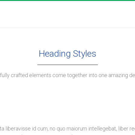
Our Vision
Wellness Innovation
Patient Care
Headings
Heading Styles
fully crafted elements come together into one amazing de
a liberavisse id cum, no quo maiorum intellegebat, liber re