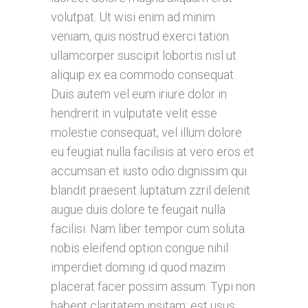
volutpat. Ut wisi enim ad minim
veniam, quis nostrud exerci tation
ullamcorper suscipit lobortis nisl ut
aliquip ex ea commodo consequat.
Duis autem vel eum iriure dolor in
hendrerit in vulputate velit esse
molestie consequat, vel illum dolore
eu feugiat nulla facilisis at vero eros et
accumsan et iusto odio dignissim qui
blandit praesent luptatum zzril delenit
augue duis dolore te feugait nulla
facilisi. Nam liber tempor cum soluta
nobis eleifend option congue nihil
imperdiet doming id quod mazim
placerat facer possim assum. Typi non
habent claritatem insitam; est usus